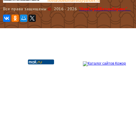
novstroibetonservis@yandex.ru
Все права защищены
©
2016 - 2026
"НовCтройБетонСервис"