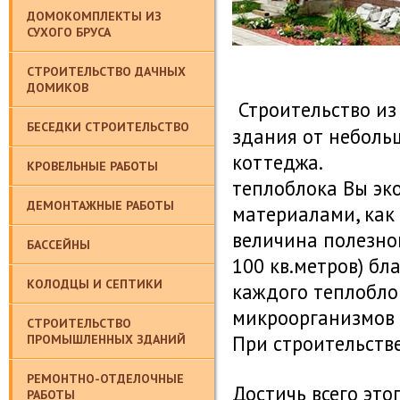
ДОМОКОМПЛЕКТЫ ИЗ
СУХОГО БРУСА
СТРОИТЕЛЬСТВО ДАЧНЫХ
ДОМИКОВ
Строительство и
БЕСЕДКИ СТРОИТЕЛЬСТВО
здания от неболь
коттеджа.
КРОВЕЛЬНЫЕ РАБОТЫ
теплоблока
Вы эко
ДЕМОНТАЖНЫЕ РАБОТЫ
материалами, как 
величина полезно
БАССЕЙНЫ
100 кв.метров) бл
КОЛОДЦЫ И СЕПТИКИ
каждого
теплобло
микроорганизмов 
СТРОИТЕЛЬСТВО
При строительств
ПРОМЫШЛЕННЫХ ЗДАНИЙ
РЕМОНТНО-ОТДЕЛОЧНЫЕ
Достичь всего это
РАБОТЫ