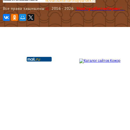
novstroibetonservis@yandex.ru
Все права защищены
©
2016 - 2026
"НовCтройБетонСервис"