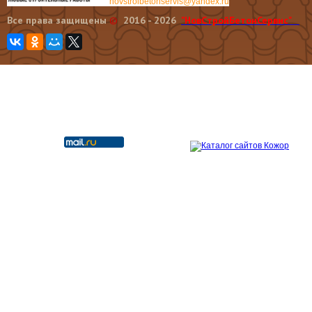
novstroibetonservis@yandex.ru
Все права защищены
©
2016 - 2026
"НовCтройБетонСервис"