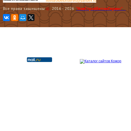
novstroibetonservis@yandex.ru
Все права защищены
©
2016 - 2026
"НовCтройБетонСервис"