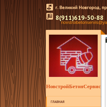
г. Великий Новгород, пр
8(911)619-50-88
novstroibetonservis@ya
НовстройБетонСервис
ГЛАВНАЯ