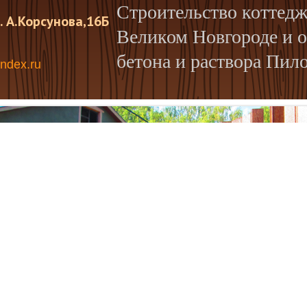
Строительство коттедже
. А.Корсунова,16Б
Великом Новгороде и о
бетона и раствора Пил
ndex.ru