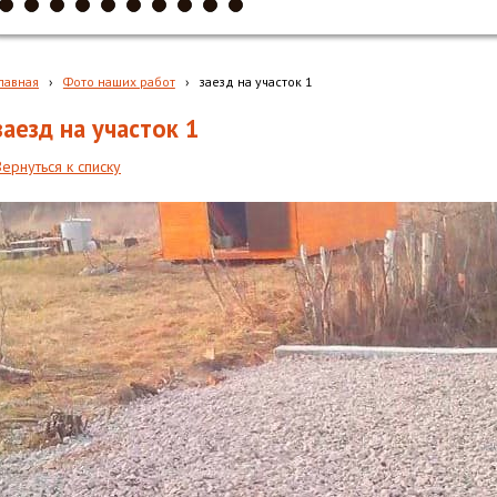
лавная
›
Фото наших работ
›
заезд на участок 1
заезд на участок 1
Вернуться к списку