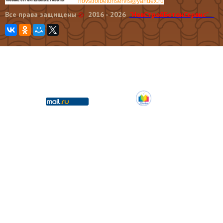
novstroibetonservis@yandex.ru
Все права защищены
©
2016 - 2026
"НовCтройБетонСервис"